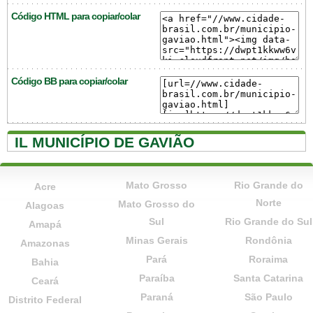
Código HTML para copiar/colar
Código BB para copiar/colar
IL MUNICÍPIO DE GAVIÃO
Mato Grosso
Rio Grande do
Acre
Norte
Mato Grosso do
Alagoas
Sul
Rio Grande do Sul
Amapá
Minas Gerais
Rondônia
Amazonas
Pará
Roraima
Bahia
Paraíba
Santa Catarina
Ceará
Paraná
São Paulo
Distrito Federal