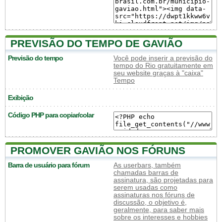
PREVISÃO DO TEMPO DE GAVIÃO
Previsão do tempo
Você pode inserir a previsão do
tempo do Rio gratuitamente em
seu website graças à "caixa"
Tempo
Exibição
Código PHP para copiar/colar
PROMOVER GAVIÃO NOS FÓRUNS
Barra de usuário para fórum
As userbars, também
chamadas barras de
assinatura, são projetadas para
serem usadas como
assinaturas nos fóruns de
discussão, o objetivo é,
geralmente, para saber mais
sobre os interesses e hobbies