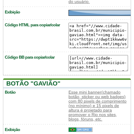
do usuário.
Exibição
Código HTML para copiar/colar
Código BB para copiar/colar
BOTÃO "GAVIÃO"
Botão
Esse mini banner(chamado
botão, sticker ou web badges)
com 80 pixels de comprimento
(no mínimo) e 15 pixels de
altura é projetado para
promover o Rio nos sites,
blogs, fóruns, etc.
Exibição