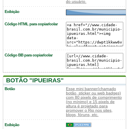
do usuário.
Exibição
Código HTML para copiar/colar
Código BB para copiar/colar
BOTÃO "IPUEIRAS"
Botão
Esse mini banner(chamado
botão, sticker ou web badges)
com 80 pixels de comprimento
(no mínimo) e 15 pixels de
altura é projetado para
promover o Rio nos sites,
blogs, fóruns, etc.
Exibição