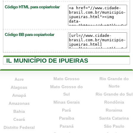
Código HTML para copiar/colar
Código BB para copiar/colar
IL MUNICÍPIO DE IPUEIRAS
Mato Grosso
Rio Grande do
Acre
Norte
Mato Grosso do
Alagoas
Sul
Rio Grande do Sul
Amapá
Minas Gerais
Rondônia
Amazonas
Pará
Roraima
Bahia
Paraíba
Santa Catarina
Ceará
Paraná
São Paulo
Distrito Federal