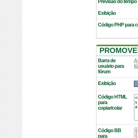
Previsão do tempo
Exibição
Código PHP para co
PROMOVER
Barra de
A
usuário para
f
fórum
Exibição
Código HTML
para
copiar/colar
Código BB
para