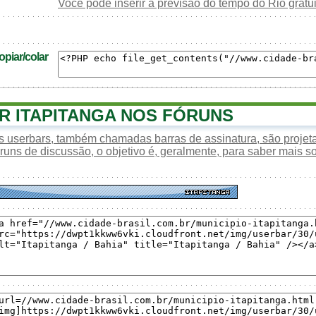
Você pode inserir a previsão do tempo do Rio grat
piar/colar
 ITAPITANGA NOS FÓRUNS
s userbars, também chamadas barras de assinatura, são proje
óruns de discussão, o objetivo é, geralmente, para saber mais s