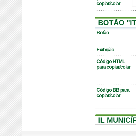
copiar/colar
BOTÃO "I
Botão
Exibição
Código HTML
para copiar/colar
Código BB para
copiar/colar
IL MUNICÍ