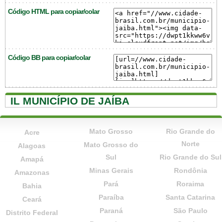
Código HTML para copiar/colar
Código BB para copiar/colar
IL MUNICÍPIO DE JAÍBA
Mato Grosso
Rio Grande do
Acre
Norte
Mato Grosso do
Alagoas
Sul
Rio Grande do Sul
Amapá
Minas Gerais
Rondônia
Amazonas
Pará
Roraima
Bahia
Paraíba
Santa Catarina
Ceará
Paraná
São Paulo
Distrito Federal