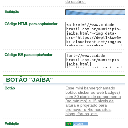
do usuário.
Exibição
Código HTML para copiar/colar
Código BB para copiar/colar
BOTÃO "JAÍBA"
Botão
Esse mini banner(chamado
botão, sticker ou web badges)
com 80 pixels de comprimento
(no mínimo) e 15 pixels de
altura é projetado para
promover o Rio nos sites,
blogs, fóruns, etc.
Exibição