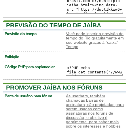
PREVISÃO DO TEMPO DE JAÍBA
Previsão do tempo
Você pode inserir a previsão do
tempo do Rio gratuitamente em
seu website graças à "caixa"
Tempo
Exibição
Código PHP para copiar/colar
PROMOVER JAÍBA NOS FÓRUNS
Barra de usuário para fórum
As userbars, também
chamadas barras de
assinatura, são projetadas para
serem usadas como
assinaturas nos fóruns de
discussão, o objetivo é,
geralmente, para saber mais
sobre os interesses e hobbies