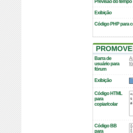
Previsão do tempo
Exibição
Código PHP para co
PROMOVER
Barra de
A
usuário para
f
fórum
Exibição
Código HTML
para
copiar/colar
Código BB
para