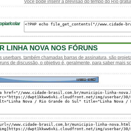
Você pode inserir a previsão do tempo do Rio grat
piar/colar
 LINHA NOVA NOS FÓRUNS
s userbars, também chamadas barras de assinatura, são proje
óruns de discussão, o objetivo é, geralmente, para saber mais s