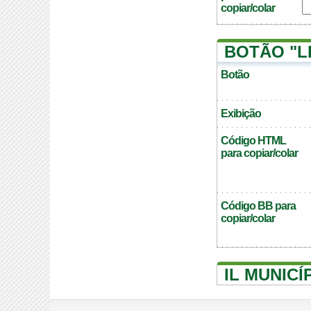
copiar/colar
BOTÃO "L
Botão
Exibição
Código HTML
para copiar/colar
Código BB para
copiar/colar
IL MUNICÍ