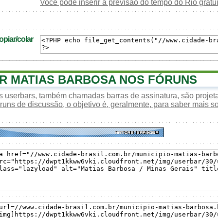
Você pode inserir a previsão do tempo do Rio grat
piar/colar
 MATIAS BARBOSA NOS FÓRUNS
s userbars, também chamadas barras de assinatura, são proje
óruns de discussão, o objetivo é, geralmente, para saber mais s