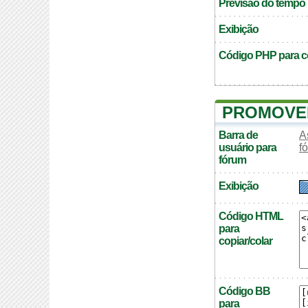
Previsão do tempo
Exibição
Código PHP para co
PROMOVER
Barra de
A
usuário para
f
fórum
Exibição
Código HTML
para
copiar/colar
Código BB
para