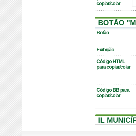
copiar/colar
BOTÃO "M
Botão
Exibição
Código HTML
para copiar/colar
Código BB para
copiar/colar
IL MUNIC