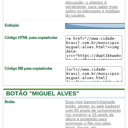
discussão, o objetivo é,
geralmente, para saber mais
sobre os interesses e hobbies
do usuário.
Exibição
Código HTML para copiar/colar
Código BB para copiar/colar
BOTÃO "MIGUEL ALVES"
Botão
Esse mini banner(chamado
botão, sticker ou web badges)
com 80 pixels de comprimento
(no mínimo) e 15 pixels de
altura é projetado para
promover o Rio nos sites,
blogs, fóruns, etc.