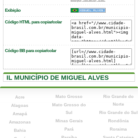
Exibição
Código HTML para copiar/colar
Código BB para copiar/colar
IL MUNICÍPIO DE MIGUEL ALVES
Mato Grosso
Rio Grande do
Acre
Norte
Mato Grosso do
Alagoas
Sul
Rio Grande do Sul
Amapá
Minas Gerais
Rondônia
Amazonas
Pará
Roraima
Bahia
Paraíba
Santa Catarina