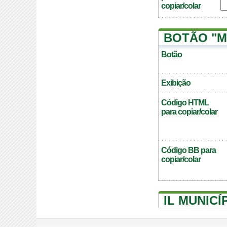
copiar/colar
BOTÃO "M
Botão
Exibição
Código HTML
para copiar/colar
Código BB para
copiar/colar
IL MUNIC