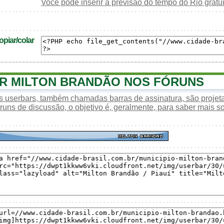
Você pode inserir a previsão do tempo do Rio grat
piar/colar
R MILTON BRANDÃO NOS FÓRUNS
s userbars, também chamadas barras de assinatura, são proje
óruns de discussão, o objetivo é, geralmente, para saber mais s