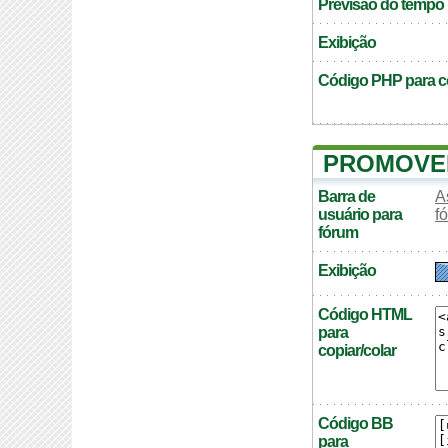
Previsão do tempo
Exibição
Código PHP para co
PROMOVE
Barra de
A
usuário para
f
fórum
Exibição
Código HTML
para
copiar/colar
Código BB
para