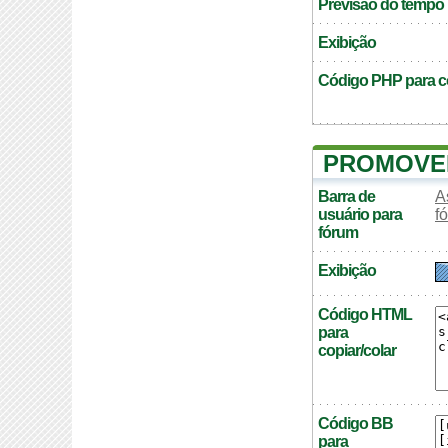
Previsão do tempo
Exibição
Código PHP para co
PROMOVE
Barra de
A
usuário para
f
fórum
Exibição
Código HTML
para
copiar/colar
Código BB
para