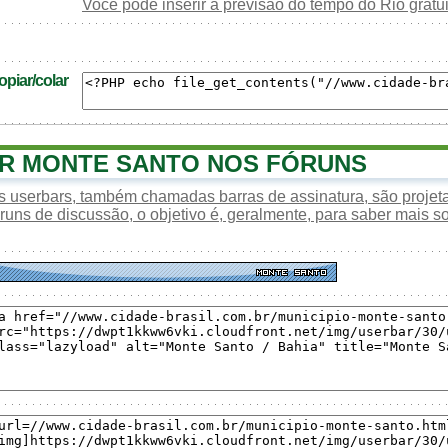
Você pode inserir a previsão do tempo do Rio grat
piar/colar
R MONTE SANTO NOS FÓRUNS
s userbars, também chamadas barras de assinatura, são proje
óruns de discussão, o objetivo é, geralmente, para saber mais s