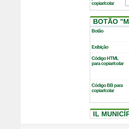
copiar/colar
BOTÃO "M
Botão
Exibição
Código HTML
para copiar/colar
Código BB para
copiar/colar
IL MUNIC