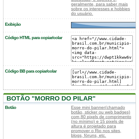
geralmente, para saber mais
sobre os interesses e hobbies
do usuário.
Exibição
Código HTML para copiar/colar
Código BB para copiar/colar
BOTÃO "MORRO DO PILAR"
Botão
Esse mini banner(chamado
botão, sticker ou web badges)
com 80 pixels de comprimento
(no mínimo) e 15 pixels de
altura é projetado para
promover o Rio nos sites,
blogs, fóruns, etc.