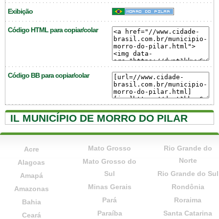
Exibição
Código HTML para copiar/colar
Código BB para copiar/colar
IL MUNICÍPIO DE MORRO DO PILAR
Mato Grosso
Rio Grande do
Acre
Norte
Mato Grosso do
Alagoas
Sul
Rio Grande do Sul
Amapá
Minas Gerais
Rondônia
Amazonas
Pará
Roraima
Bahia
Paraíba
Santa Catarina
Ceará