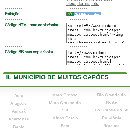
blogs, fóruns, etc.
Exibição
Código HTML para copiar/colar
Código BB para copiar/colar
IL MUNICÍPIO DE MUITOS CAPÕES
Mato Grosso
Rio Grande do
Acre
Norte
Mato Grosso do
Alagoas
Sul
Rio Grande do Sul
Amapá
Minas Gerais
Rondônia
Amazonas
Pará
Roraima
Bahia