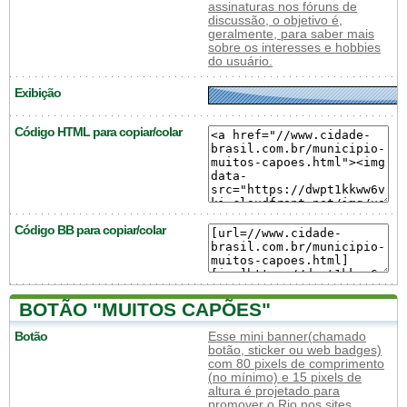
assinaturas nos fóruns de
discussão, o objetivo é,
geralmente, para saber mais
sobre os interesses e hobbies
do usuário.
Exibição
Código HTML para copiar/colar
Código BB para copiar/colar
BOTÃO "MUITOS CAPÕES"
Botão
Esse mini banner(chamado
botão, sticker ou web badges)
com 80 pixels de comprimento
(no mínimo) e 15 pixels de
altura é projetado para
promover o Rio nos sites,