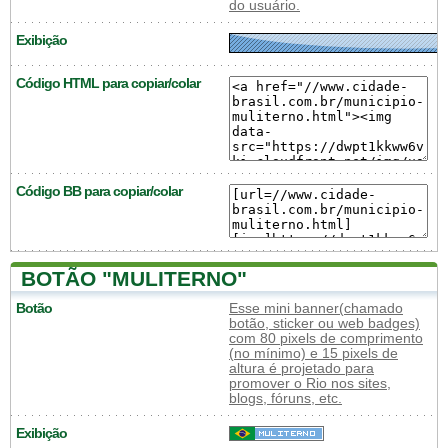
do usuário.
Exibição
Código HTML para copiar/colar
Código BB para copiar/colar
BOTÃO "MULITERNO"
Botão
Esse mini banner(chamado
botão, sticker ou web badges)
com 80 pixels de comprimento
(no mínimo) e 15 pixels de
altura é projetado para
promover o Rio nos sites,
blogs, fóruns, etc.
Exibição