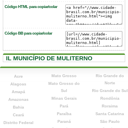
Código HTML para copiar/colar
Código BB para copiar/colar
IL MUNICÍPIO DE MULITERNO
Mato Grosso
Rio Grande do
Acre
Norte
Mato Grosso do
Alagoas
Sul
Rio Grande do Sul
Amapá
Minas Gerais
Rondônia
Amazonas
Pará
Roraima
Bahia
Paraíba
Santa Catarina
Ceará
Paraná
São Paulo
Distrito Federal