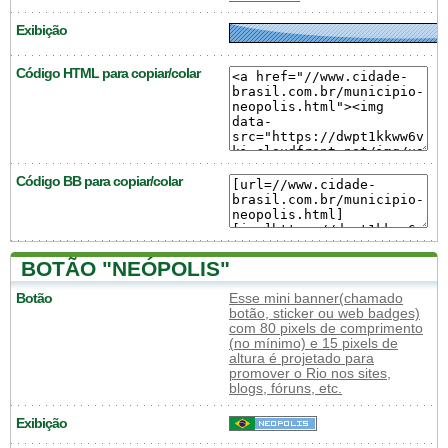
Exibição
Código HTML para copiar/colar
Código BB para copiar/colar
BOTÃO "NEÓPOLIS"
Botão
Esse mini banner(chamado
botão, sticker ou web badges)
com 80 pixels de comprimento
(no mínimo) e 15 pixels de
altura é projetado para
promover o Rio nos sites,
blogs, fóruns, etc.
Exibição