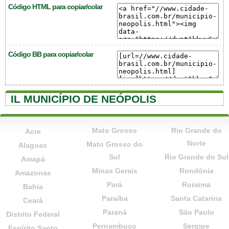
Código HTML para copiar/colar
Código BB para copiar/colar
IL MUNICÍPIO DE NEÓPOLIS
Mato Grosso
Rio Grande do
Acre
Norte
Mato Grosso do
Alagoas
Sul
Rio Grande do Sul
Amapá
Minas Gerais
Rondônia
Amazonas
Pará
Roraima
Bahia
Paraíba
Santa Catarina
Ceará
Paraná
São Paulo
Distrito Federal
Pernambuco
Sergipe
Espírito Santo