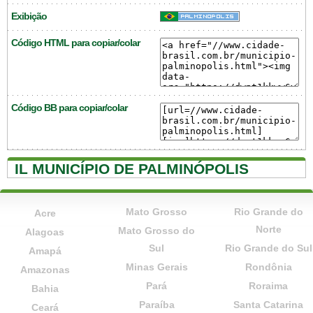
Exibição
Código HTML para copiar/colar
Código BB para copiar/colar
IL MUNICÍPIO DE PALMINÓPOLIS
Mato Grosso
Rio Grande do
Acre
Norte
Mato Grosso do
Alagoas
Sul
Rio Grande do Sul
Amapá
Minas Gerais
Rondônia
Amazonas
Pará
Roraima
Bahia
Paraíba
Santa Catarina
Ceará