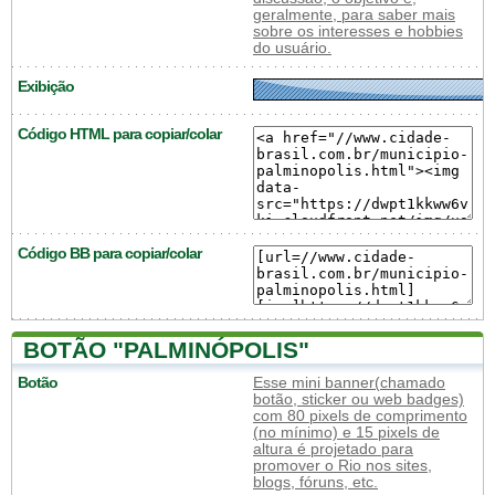
geralmente, para saber mais
sobre os interesses e hobbies
do usuário.
Exibição
Código HTML para copiar/colar
Código BB para copiar/colar
BOTÃO "PALMINÓPOLIS"
Botão
Esse mini banner(chamado
botão, sticker ou web badges)
com 80 pixels de comprimento
(no mínimo) e 15 pixels de
altura é projetado para
promover o Rio nos sites,
blogs, fóruns, etc.