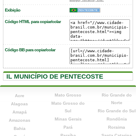
Exibição
Código HTML para copiar/colar
Código BB para copiar/colar
IL MUNICÍPIO DE PENTECOSTE
Mato Grosso
Rio Grande do
Acre
Norte
Mato Grosso do
Alagoas
Sul
Rio Grande do Sul
Amapá
Minas Gerais
Rondônia
Amazonas
Pará
Roraima
Bahia
Paraíba
Santa Catarina