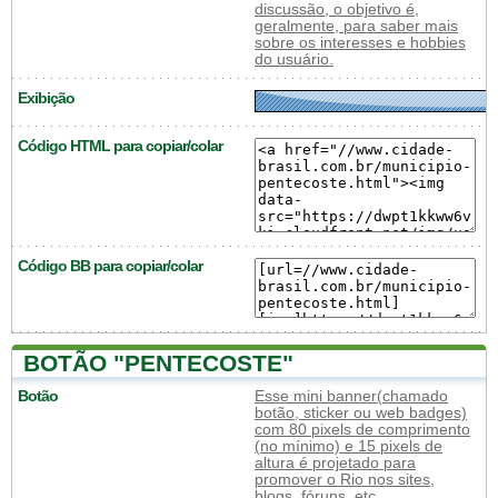
discussão, o objetivo é,
geralmente, para saber mais
sobre os interesses e hobbies
do usuário.
Exibição
Código HTML para copiar/colar
Código BB para copiar/colar
BOTÃO "PENTECOSTE"
Botão
Esse mini banner(chamado
botão, sticker ou web badges)
com 80 pixels de comprimento
(no mínimo) e 15 pixels de
altura é projetado para
promover o Rio nos sites,
blogs, fóruns, etc.