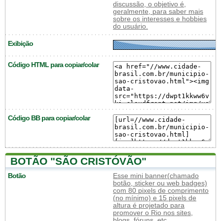
discussão, o objetivo é,
geralmente, para saber mais
sobre os interesses e hobbies
do usuário.
Exibição
Código HTML para copiar/colar
Código BB para copiar/colar
BOTÃO "SÃO CRISTÓVÃO"
Botão
Esse mini banner(chamado
botão, sticker ou web badges)
com 80 pixels de comprimento
(no mínimo) e 15 pixels de
altura é projetado para
promover o Rio nos sites,
blogs, fóruns, etc.