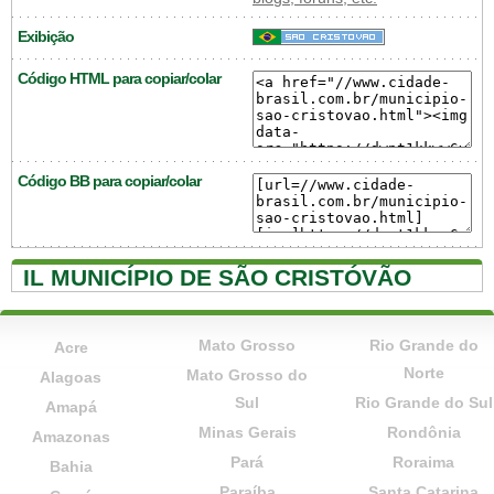
Exibição
Código HTML para copiar/colar
Código BB para copiar/colar
IL MUNICÍPIO DE SÃO CRISTÓVÃO
Mato Grosso
Rio Grande do
Acre
Norte
Mato Grosso do
Alagoas
Sul
Rio Grande do Sul
Amapá
Minas Gerais
Rondônia
Amazonas
Pará
Roraima
Bahia
Paraíba
Santa Catarina