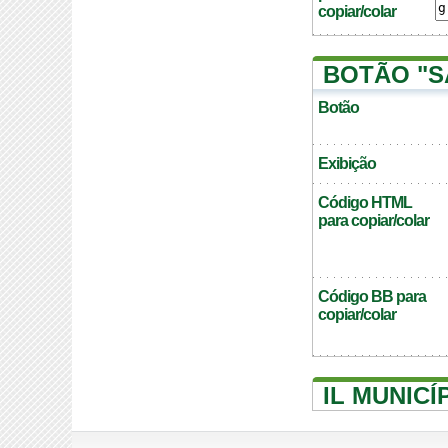
copiar/colar
BOTÃO "S
Botão
Exibição
Código HTML
para copiar/colar
Código BB para
copiar/colar
IL MUNIC