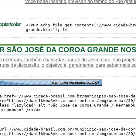
Você pode inserir a previsão do tempo do Rio grat
piar/colar
 SÃO JOSÉ DA COROA GRANDE NO
s userbars, também chamadas barras de assinatura, são proje
óruns de discussão, o objetivo é, geralmente, para saber mais s