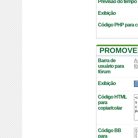
Previsão do tempo
Exibição
Código PHP para co
PROMOVER
Barra de
A
usuário para
f
fórum
Exibição
Código HTML
para
copiar/colar
Código BB
para