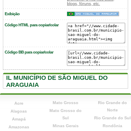
blogs, fóruns, etc.
Exibição
Código HTML para copiar/colar
Código BB para copiar/colar
IL MUNICÍPIO DE SÃO MIGUEL DO
ARAGUAIA
Mato Grosso
Rio Grande do
Acre
Norte
Mato Grosso do
Alagoas
Sul
Rio Grande do Sul
Amapá
Minas Gerais
Rondônia
Amazonas