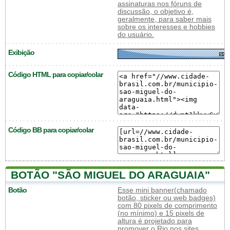
assinaturas nos fóruns de
discussão, o objetivo é,
geralmente, para saber mais
sobre os interesses e hobbies
do usuário.
Exibição
Código HTML para copiar/colar
Código BB para copiar/colar
BOTÃO "SÃO MIGUEL DO ARAGUAIA"
Botão
Esse mini banner(chamado
botão, sticker ou web badges)
com 80 pixels de comprimento
(no mínimo) e 15 pixels de
altura é projetado para
promover o Rio nos sites,