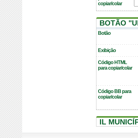
copiar/colar
BOTÃO "U
Botão
Exibição
Código HTML
para copiar/colar
Código BB para
copiar/colar
IL MUNICÍ