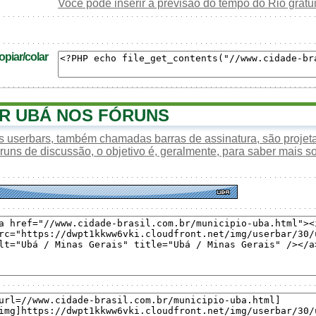
Você pode inserir a previsão do tempo do Rio grat
piar/colar
R UBÁ NOS FÓRUNS
s userbars, também chamadas barras de assinatura, são proje
óruns de discussão, o objetivo é, geralmente, para saber mais s