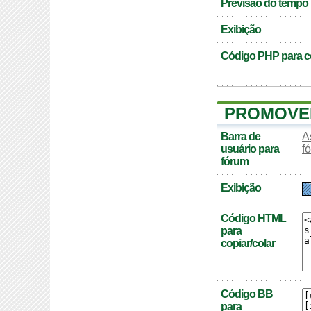
Previsão do tempo
Exibição
Código PHP para co
PROMOVE
Barra de
A
usuário para
f
fórum
Exibição
Código HTML
para
copiar/colar
Código BB
para