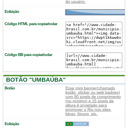
do usuário.
Exibição
Código HTML para copiar/colar
Código BB para copiar/colar
BOTÃO "UMBAÚBA"
Botão
Esse mini banner(chamado
botão, sticker ou web badges)
com 80 pixels de comprimento
(no mínimo) e 15 pixels de
altura é projetado para
promover o Rio nos sites,
blogs, fóruns, etc.
Exibição