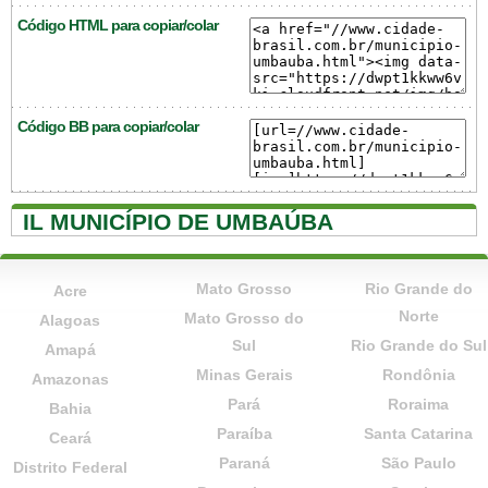
Código HTML para copiar/colar
Código BB para copiar/colar
IL MUNICÍPIO DE UMBAÚBA
Mato Grosso
Rio Grande do
Acre
Norte
Mato Grosso do
Alagoas
Sul
Rio Grande do Sul
Amapá
Minas Gerais
Rondônia
Amazonas
Pará
Roraima
Bahia
Paraíba
Santa Catarina
Ceará
Paraná
São Paulo
Distrito Federal