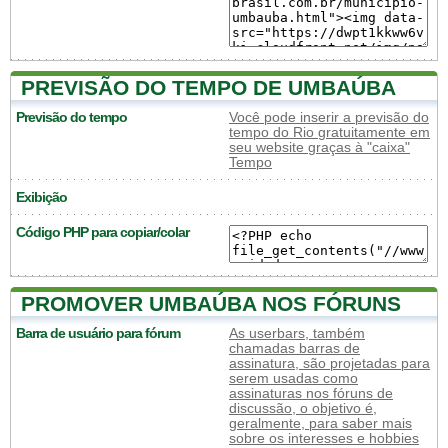
PREVISÃO DO TEMPO DE UMBAÚBA
Previsão do tempo
Você pode inserir a previsão do
tempo do Rio gratuitamente em
seu website graças à "caixa"
Tempo
Exibição
Código PHP para copiar/colar
PROMOVER UMBAÚBA NOS FÓRUNS
Barra de usuário para fórum
As userbars, também
chamadas barras de
assinatura, são projetadas para
serem usadas como
assinaturas nos fóruns de
discussão, o objetivo é,
geralmente, para saber mais
sobre os interesses e hobbies