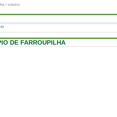
lha
> estádios
ras
ÍPIO DE FARROUPILHA