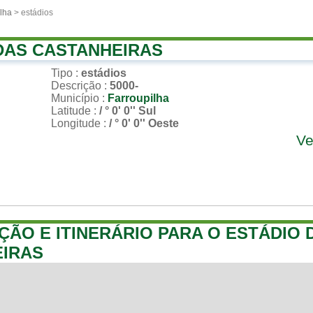
lha
> estádios
DAS CASTANHEIRAS
Tipo
:
estádios
Descrição
:
5000-
Município
:
Farroupilha
Latitude
:
/ ° 0' 0'' Sul
Longitude
:
/ ° 0' 0'' Oeste
Ve
ÇÃO E ITINERÁRIO PARA O ESTÁDIO 
IRAS