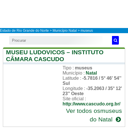
Estado de Rio Grande do Norte
>
Município Natal
> museus
MUSEU LUDOVICOS – INSTITUTO
CÂMARA CASCUDO
Tipo
:
museus
Município
:
Natal
Latitude
:
-5.7816 / 5° 46' 54''
Sul
Longitude
:
-35.2063 / 35° 12'
23'' Oeste
Site oficial
:
http://www.cascudo.org.br/
Ver todos osmuseus
do Natal