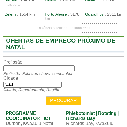
Recife
: 254 km
Belém
: 1554 km
Belém
: 1554 km
mais perto
Belém
: 1554 km
Porto Alegre
: 3178
Guarulhos
: 2311 km
km
Distância calculada em linha reta!
OFERTAS DE EMPREGO PRÓXIMO DE
NATAL
Profissão
Profissão, Palavras-chave, companhia
Cidade
Cidade, Departamento, Região
PROCURAR
PROGRAMME
Phlebotomist | Rotating |
COORDINATOR_ ICT
Richards Bay
Durban, KwaZulu-Natal
Richards Bay, KwaZulu-