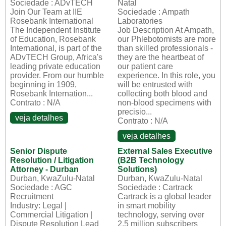
Sociedade : ADvTECH
Natal
Join Our Team at IIE
Sociedade : Ampath
Rosebank International
Laboratories
The Independent Institute
Job Description At Ampath,
of Education, Rosebank
our Phlebotomists are more
International, is part of the
than skilled professionals -
ADvTECH Group, Africa's
they are the heartbeat of
leading private education
our patient care
provider. From our humble
experience. In this role, you
beginning in 1909,
will be entrusted with
Rosebank Internation...
collecting both blood and
Contrato : N/A
non-blood specimens with
precisio...
veja detalhes
Contrato : N/A
veja detalhes
Senior Dispute
External Sales Executive
Resolution / Litigation
(B2B Technology
Attorney - Durban
Solutions)
Durban, KwaZulu-Natal
Durban, KwaZulu-Natal
Sociedade : AGC
Sociedade : Cartrack
Recruitment
Cartrack is a global leader
Industry: Legal |
in smart mobility
Commercial Litigation |
technology, serving over
Dispute Resolution Lead
2.5 million subscribers