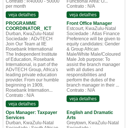
Contrato : R40000 - 50000
Functional Area: O...
per month
Contrato : N/A
veja detalhes
veja detalhes
PROGRAMME
Front Office Manager
COORDINATOR_ ICT
Estcourt, KwaZulu-Natal
Durban, KwaZulu-Natal
Sociedade : Atlas Finance
Sociedade : ADvTECH
Preference will be given to
Join Our Team at IIE
equity candidates: Gender
Rosebank International
& Group African
The Independent Institute
Male/White Male/Coloured
of Education, Rosebank
Male Job purpose: To
International, is part of the
assist the branch manager
ADvTECH Group, Africa's
with all duties and
leading private education
responsibilities and
provider. From our humble
perform the duties of the
beginning in 1909,
branch manager in their ...
Rosebank Internation...
Contrato : N/A
Contrato : N/A
veja detalhes
veja detalhes
Ops Manager: Taxpayer
English and Dramatic
Services
Arts
Durban, KwaZulu-Natal
Greytown, KwaZulu-Natal
Sociedade : South African
Sociedade :