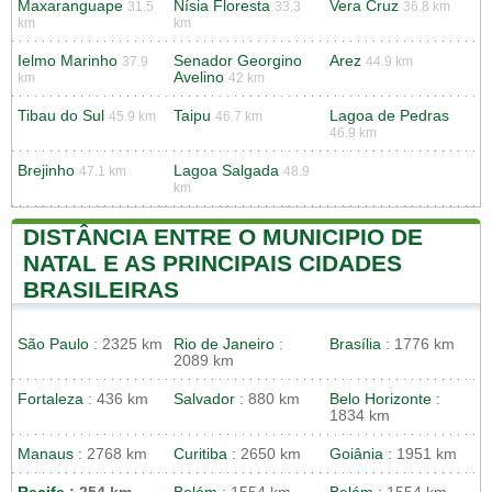
Maxaranguape
Nísia Floresta
Vera Cruz
31.5
33.3
36.8 km
km
km
Ielmo Marinho
Senador Georgino
Arez
37.9
44.9 km
Avelino
km
42 km
Tibau do Sul
Taipu
Lagoa de Pedras
45.9 km
46.7 km
46.9 km
Brejinho
Lagoa Salgada
47.1 km
48.9
km
DISTÂNCIA ENTRE O MUNICIPIO DE
NATAL E AS PRINCIPAIS CIDADES
BRASILEIRAS
São Paulo
: 2325 km
Rio de Janeiro
:
Brasília
: 1776 km
2089 km
Fortaleza
: 436 km
Salvador
: 880 km
Belo Horizonte
:
1834 km
Manaus
: 2768 km
Curitiba
: 2650 km
Goiânia
: 1951 km