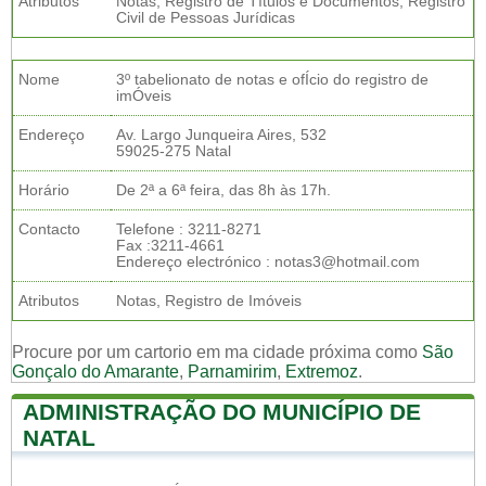
Atributos
Notas, Registro de Títulos e Documentos, Registro
Civil de Pessoas Jurídicas
Nome
3º tabelionato de notas e ofÍcio do registro de
imÓveis
Endereço
Av. Largo Junqueira Aires, 532
59025-275 Natal
Horário
De 2ª a 6ª feira, das 8h às 17h.
Contacto
Telefone : 3211-8271
Fax :3211-4661
Endereço electrónico : notas3@hotmail.com
Atributos
Notas, Registro de Imóveis
Procure por um cartorio em ma cidade próxima como
São
Gonçalo do Amarante
,
Parnamirim
,
Extremoz
.
ADMINISTRAÇÃO DO MUNICÍPIO DE
NATAL