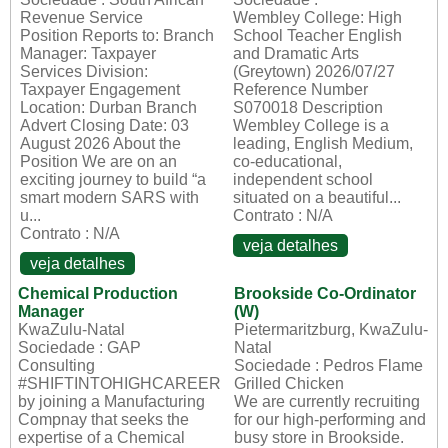
Revenue Service
Wembley College: High
Position Reports to: Branch
School Teacher English
Manager: Taxpayer
and Dramatic Arts
Services Division:
(Greytown) 2026/07/27
Taxpayer Engagement
Reference Number
Location: Durban Branch
S070018 Description
Advert Closing Date: 03
Wembley College is a
August 2026 About the
leading, English Medium,
Position We are on an
co-educational,
exciting journey to build “a
independent school
smart modern SARS with
situated on a beautiful...
u...
Contrato : N/A
Contrato : N/A
veja detalhes
veja detalhes
Chemical Production
Brookside Co-Ordinator
Manager
(W)
KwaZulu-Natal
Pietermaritzburg, KwaZulu-
Sociedade : GAP
Natal
Consulting
Sociedade : Pedros Flame
#SHIFTINTOHIGHCAREER
Grilled Chicken
by joining a Manufacturing
We are currently recruiting
Compnay that seeks the
for our high-performing and
expertise of a Chemical
busy store in Brookside.