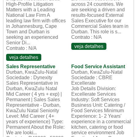
High-Profile Litigation
across 24 countries. We
Matters with a Leading
are seeking a driven and
National Law Firm A
results-focused External
leading law firm with offices
Sales Executive for our
in Johannesburg, Cape
Commercial Sales team in
Town and Durban is
Durban. This role is s...
seeking an experienced
Contrato : N/A
Senior Di...
veja detalhes
Contrato : N/A
veja detalhes
Sales Representative
Food Service Assistant
Durban, KwaZulu-Natal
Durban, KwaZulu-Natal
Sociedade : Dynexity
Sociedade : CBRE
Sales Representative in
Excellerate
Durban, KwaZulu Natal
Job Details Division:
Mid Career ( 4 yrs + exp) |
Excellerate Services
Permanent | Sales Sales
Industry: Soft Services
Representative - Durban,
Business Unit: Catering /
KwaZulu Natal Seniority
Food Services Minimum
Level: Mid Career ( 4+
Experience: 1- 2 Years'
years of experience) Type:
experience in a commercial
Permanent About the Role:
kitchen, catering or food
We are looki...
service environment Job