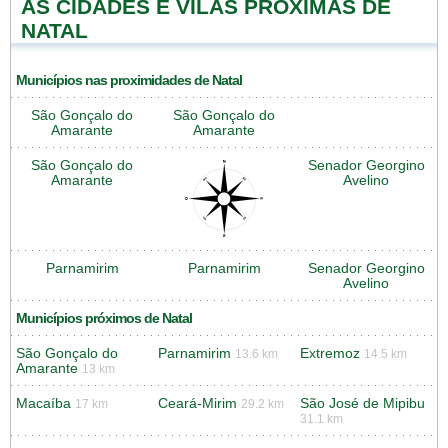
AS CIDADES E VILAS PRÓXIMAS DE
NATAL
Municípios nas proximidades de Natal
São Gonçalo do
São Gonçalo do
Amarante
Amarante
São Gonçalo do
Senador Georgino
Amarante
Avelino
Parnamirim
Parnamirim
Senador Georgino
Avelino
Municípios próximos de Natal
São Gonçalo do
Parnamirim
Extremoz
13.6 km
14.5 km
Amarante
13 km
Macaíba
Ceará-Mirim
São José de Mipibu
17 km
29.2 km
31.1 km