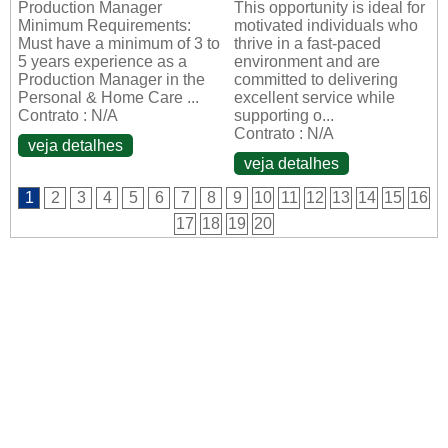
Production Manager
This opportunity is ideal for
Minimum Requirements:
motivated individuals who
Must have a minimum of 3 to
thrive in a fast-paced
5 years experience as a
environment and are
Production Manager in the
committed to delivering
Personal & Home Care ...
excellent service while
Contrato : N/A
supporting o...
Contrato : N/A
veja detalhes
veja detalhes
1
2
3
4
5
6
7
8
9
10
11
12
13
14
15
16
17
18
19
20