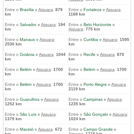
Entre o
Brasília
e
Aiquara
:
879
Entre o
Fortaleza
e
Aiquara
:
km
1168 km
Entre o
Salvador
e
Aiquara
:
194
Entre o
Belo Horizonte
e
km
Aiquara
:
775 km
Entre o
Manaus
e
Aiquara
:
Entre o
Curitiba
e
Aiquara
:
1595
2530 km
km
Entre o
Goiânia
e
Aiquara
:
1044
Entre o
Recife
e
Aiquara
:
870
km
km
Entre o
Belém
e
Aiquara
:
1700
Entre o
Belém
e
Aiquara
:
1700
km
km
Entre o
Belém
e
Aiquara
:
1700
Entre o
Porto Alegre
e
Aiquara
:
km
2119 km
Entre o
Guarulhos
e
Aiquara
:
Entre o
Campinas
e
Aiquara
:
1252 km
1235 km
Entre o
São Luís
e
Aiquara
:
Entre o
São Gonçalo
e
Aiquara
:
1379 km
1024 km
Entre o
Maceió
e
Aiquara
:
672
Entre o
Campo Grande
e
km
Aiquara
:
1716 km