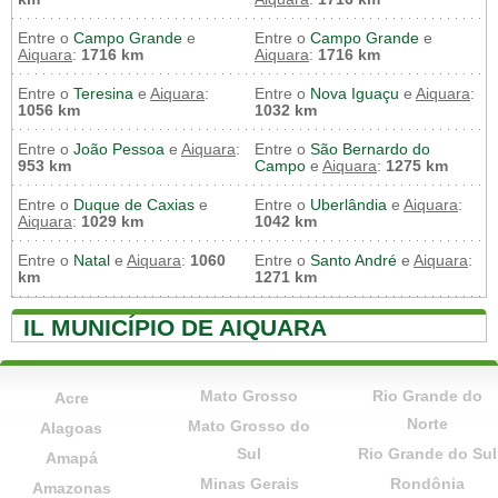
Entre o
Campo Grande
e
Entre o
Campo Grande
e
Aiquara
:
1716 km
Aiquara
:
1716 km
Entre o
Teresina
e
Aiquara
:
Entre o
Nova Iguaçu
e
Aiquara
:
1056 km
1032 km
Entre o
João Pessoa
e
Aiquara
:
Entre o
São Bernardo do
953 km
Campo
e
Aiquara
:
1275 km
Entre o
Duque de Caxias
e
Entre o
Uberlândia
e
Aiquara
:
Aiquara
:
1029 km
1042 km
Entre o
Natal
e
Aiquara
:
1060
Entre o
Santo André
e
Aiquara
:
km
1271 km
IL MUNICÍPIO DE AIQUARA
Mato Grosso
Rio Grande do
Acre
Norte
Mato Grosso do
Alagoas
Sul
Rio Grande do Sul
Amapá
Minas Gerais
Rondônia
Amazonas