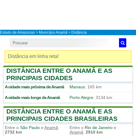
Estado de Amazonas
>
Município Anamã
> Distância
Distância em linha reta!
DISTÂNCIA ENTRE O ANAMÃ E AS
PRINCIPAIS CIDADES
A cidade mais próxima de
Anamã
Manaus
: 165 km
A cidade mais longe de
Anamã
Porto Alegre
: 3134 km
DISTÂNCIA ENTRE O ANAMÃ E AS
PRINCIPAIS CIDADES BRASILEIRAS
Entre o
São Paulo
e
Anamã
:
Entre o
Rio de Janeiro
e
2732 km
Anamã
:
2910 km