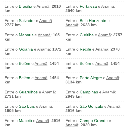
Entre o
Brasília
e
Anamã
:
2010
Entre o
Fortaleza
e
Anamã
:
km
2540 km
Entre o
Salvador
e
Anamã
:
Entre o
Belo Horizonte
e
2727 km
Anamã
:
2628 km
Entre o
Manaus
e
Anamã
:
165
Entre o
Curitiba
e
Anamã
:
2757
km
km
Entre o
Goiânia
e
Anamã
:
1972
Entre o
Recife
e
Anamã
:
2978
km
km
Entre o
Belém
e
Anamã
:
1454
Entre o
Belém
e
Anamã
:
1454
km
km
Entre o
Belém
e
Anamã
:
1454
Entre o
Porto Alegre
e
Anamã
:
km
3134 km
Entre o
Guarulhos
e
Anamã
:
Entre o
Campinas
e
Anamã
:
2731 km
2649 km
Entre o
São Luís
e
Anamã
:
Entre o
São Gonçalo
e
Anamã
:
1905 km
2916 km
Entre o
Maceió
e
Anamã
:
2916
Entre o
Campo Grande
e
km
Anamã
:
2020 km