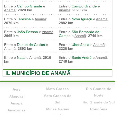
Entre o
Campo Grande
e
Entre o
Campo Grande
e
Anamã
:
2020 km
Anamã
:
2020 km
Entre o
Teresina
e
Anamã
:
Entre o
Nova Iguaçu
e
Anamã
:
2070 km
2882 km
Entre o
João Pessoa
e
Anamã
:
Entre o
São Bernardo do
2965 km
Campo
e
Anamã
:
2749 km
Entre o
Duque de Caxias
e
Entre o
Uberlândia
e
Anamã
:
Anamã
:
2893 km
2226 km
Entre o
Natal
e
Anamã
:
2916
Entre o
Santo André
e
Anamã
:
km
2748 km
IL MUNICÍPIO DE ANAMÃ
Mato Grosso
Rio Grande do
Acre
Norte
Mato Grosso do
Alagoas
Sul
Rio Grande do Sul
Amapá
Minas Gerais
Rondônia
Amazonas