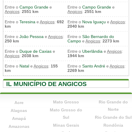
Entre o
Campo Grande
e
Entre o
Campo Grande
e
Angicos
:
2551 km
Angicos
:
2551 km
Entre o
Teresina
e
Angicos
:
692
Entre o
Nova Iguaçu
e
Angicos
:
km
2040 km
Entre o
João Pessoa
e
Angicos
:
Entre o
São Bernardo do
250 km
Campo
e
Angicos
:
2273 km
Entre o
Duque de Caxias
e
Entre o
Uberlândia
e
Angicos
:
Angicos
:
2038 km
1944 km
Entre o
Natal
e
Angicos
:
155
Entre o
Santo André
e
Angicos
:
km
2269 km
IL MUNICÍPIO DE ANGICOS
Mato Grosso
Rio Grande do
Acre
Norte
Mato Grosso do
Alagoas
Sul
Rio Grande do Sul
Amapá
Minas Gerais
Rondônia
Amazonas