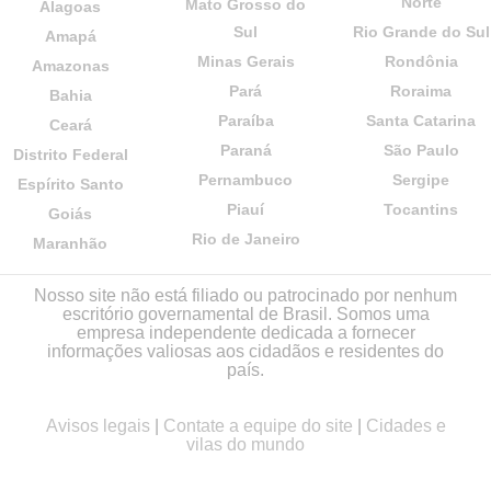
Norte
Mato Grosso do
Alagoas
Sul
Rio Grande do Sul
Amapá
Minas Gerais
Rondônia
Amazonas
Pará
Roraima
Bahia
Paraíba
Santa Catarina
Ceará
Paraná
São Paulo
Distrito Federal
Pernambuco
Sergipe
Espírito Santo
Piauí
Tocantins
Goiás
Rio de Janeiro
Maranhão
Nosso site não está filiado ou patrocinado por nenhum
escritório governamental de Brasil. Somos uma
empresa independente dedicada a fornecer
informações valiosas aos cidadãos e residentes do
país.
Avisos legais
|
Contate a equipe do site
|
Cidades e
vilas do mundo