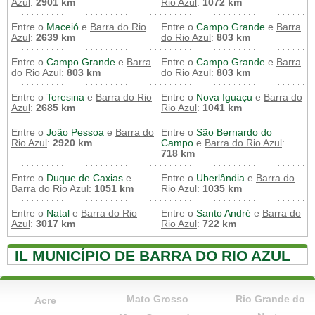
Azul
:
2901 km
Rio Azul
:
1072 km
Entre o
Maceió
e
Barra do Rio
Entre o
Campo Grande
e
Barra
Azul
:
2639 km
do Rio Azul
:
803 km
Entre o
Campo Grande
e
Barra
Entre o
Campo Grande
e
Barra
do Rio Azul
:
803 km
do Rio Azul
:
803 km
Entre o
Teresina
e
Barra do Rio
Entre o
Nova Iguaçu
e
Barra do
Azul
:
2685 km
Rio Azul
:
1041 km
Entre o
João Pessoa
e
Barra do
Entre o
São Bernardo do
Rio Azul
:
2920 km
Campo
e
Barra do Rio Azul
:
718 km
Entre o
Duque de Caxias
e
Entre o
Uberlândia
e
Barra do
Barra do Rio Azul
:
1051 km
Rio Azul
:
1035 km
Entre o
Natal
e
Barra do Rio
Entre o
Santo André
e
Barra do
Azul
:
3017 km
Rio Azul
:
722 km
IL MUNICÍPIO DE BARRA DO RIO AZUL
Mato Grosso
Rio Grande do
Acre