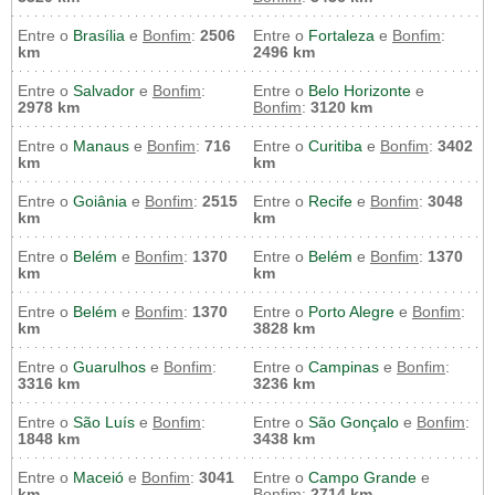
Entre o
Brasília
e
Bonfim
:
2506
Entre o
Fortaleza
e
Bonfim
:
km
2496 km
Entre o
Salvador
e
Bonfim
:
Entre o
Belo Horizonte
e
2978 km
Bonfim
:
3120 km
Entre o
Manaus
e
Bonfim
:
716
Entre o
Curitiba
e
Bonfim
:
3402
km
km
Entre o
Goiânia
e
Bonfim
:
2515
Entre o
Recife
e
Bonfim
:
3048
km
km
Entre o
Belém
e
Bonfim
:
1370
Entre o
Belém
e
Bonfim
:
1370
km
km
Entre o
Belém
e
Bonfim
:
1370
Entre o
Porto Alegre
e
Bonfim
:
km
3828 km
Entre o
Guarulhos
e
Bonfim
:
Entre o
Campinas
e
Bonfim
:
3316 km
3236 km
Entre o
São Luís
e
Bonfim
:
Entre o
São Gonçalo
e
Bonfim
:
1848 km
3438 km
Entre o
Maceió
e
Bonfim
:
3041
Entre o
Campo Grande
e
km
Bonfim
:
2714 km