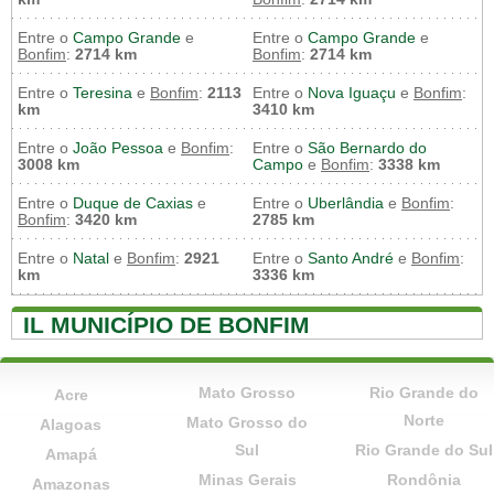
Entre o
Campo Grande
e
Entre o
Campo Grande
e
Bonfim
:
2714 km
Bonfim
:
2714 km
Entre o
Teresina
e
Bonfim
:
2113
Entre o
Nova Iguaçu
e
Bonfim
:
km
3410 km
Entre o
João Pessoa
e
Bonfim
:
Entre o
São Bernardo do
3008 km
Campo
e
Bonfim
:
3338 km
Entre o
Duque de Caxias
e
Entre o
Uberlândia
e
Bonfim
:
Bonfim
:
3420 km
2785 km
Entre o
Natal
e
Bonfim
:
2921
Entre o
Santo André
e
Bonfim
:
km
3336 km
IL MUNICÍPIO DE BONFIM
Mato Grosso
Rio Grande do
Acre
Norte
Mato Grosso do
Alagoas
Sul
Rio Grande do Sul
Amapá
Minas Gerais
Rondônia
Amazonas