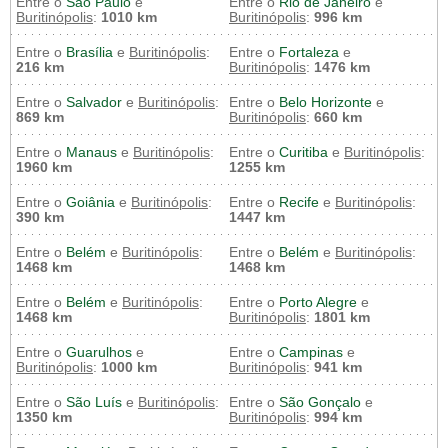
Entre o
São Paulo
e
Entre o
Rio de Janeiro
e
Buritinópolis
:
1010 km
Buritinópolis
:
996 km
Entre o
Brasília
e
Buritinópolis
:
Entre o
Fortaleza
e
216 km
Buritinópolis
:
1476 km
Entre o
Salvador
e
Buritinópolis
:
Entre o
Belo Horizonte
e
869 km
Buritinópolis
:
660 km
Entre o
Manaus
e
Buritinópolis
:
Entre o
Curitiba
e
Buritinópolis
:
1960 km
1255 km
Entre o
Goiânia
e
Buritinópolis
:
Entre o
Recife
e
Buritinópolis
:
390 km
1447 km
Entre o
Belém
e
Buritinópolis
:
Entre o
Belém
e
Buritinópolis
:
1468 km
1468 km
Entre o
Belém
e
Buritinópolis
:
Entre o
Porto Alegre
e
1468 km
Buritinópolis
:
1801 km
Entre o
Guarulhos
e
Entre o
Campinas
e
Buritinópolis
:
1000 km
Buritinópolis
:
941 km
Entre o
São Luís
e
Buritinópolis
:
Entre o
São Gonçalo
e
1350 km
Buritinópolis
:
994 km