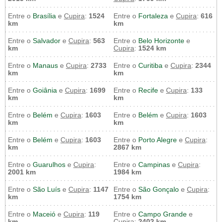
Entre o
Brasília
e
Cupira
:
1524
Entre o
Fortaleza
e
Cupira
:
616
km
km
Entre o
Salvador
e
Cupira
:
563
Entre o
Belo Horizonte
e
km
Cupira
:
1524 km
Entre o
Manaus
e
Cupira
:
2733
Entre o
Curitiba
e
Cupira
:
2344
km
km
Entre o
Goiânia
e
Cupira
:
1699
Entre o
Recife
e
Cupira
:
133
km
km
Entre o
Belém
e
Cupira
:
1603
Entre o
Belém
e
Cupira
:
1603
km
km
Entre o
Belém
e
Cupira
:
1603
Entre o
Porto Alegre
e
Cupira
:
km
2867 km
Entre o
Guarulhos
e
Cupira
:
Entre o
Campinas
e
Cupira
:
2001 km
1984 km
Entre o
São Luís
e
Cupira
:
1147
Entre o
São Gonçalo
e
Cupira
:
km
1754 km
Entre o
Maceió
e
Cupira
:
119
Entre o
Campo Grande
e
km
Cupira
:
2402 km