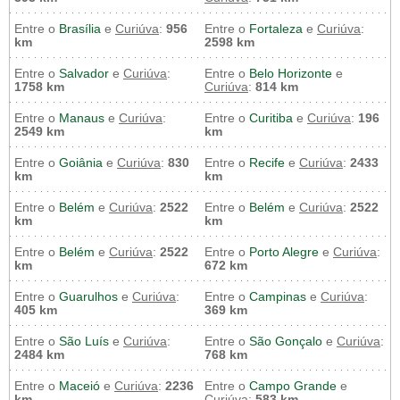
Entre o
Brasília
e
Curiúva
:
956
Entre o
Fortaleza
e
Curiúva
:
km
2598 km
Entre o
Salvador
e
Curiúva
:
Entre o
Belo Horizonte
e
1758 km
Curiúva
:
814 km
Entre o
Manaus
e
Curiúva
:
Entre o
Curitiba
e
Curiúva
:
196
2549 km
km
Entre o
Goiânia
e
Curiúva
:
830
Entre o
Recife
e
Curiúva
:
2433
km
km
Entre o
Belém
e
Curiúva
:
2522
Entre o
Belém
e
Curiúva
:
2522
km
km
Entre o
Belém
e
Curiúva
:
2522
Entre o
Porto Alegre
e
Curiúva
:
km
672 km
Entre o
Guarulhos
e
Curiúva
:
Entre o
Campinas
e
Curiúva
:
405 km
369 km
Entre o
São Luís
e
Curiúva
:
Entre o
São Gonçalo
e
Curiúva
:
2484 km
768 km
Entre o
Maceió
e
Curiúva
:
2236
Entre o
Campo Grande
e
km
Curiúva
:
583 km