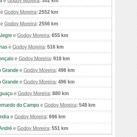
a
e
Godoy Moreira
:
302 km
e
Godoy Moreira
:
2552 km
e
Godoy Moreira
:
2556 km
Alegre
e
Godoy Moreira
:
655 km
nas
e
Godoy Moreira
:
516 km
onçalo
e
Godoy Moreira
:
918 km
 Grande
e
Godoy Moreira
:
496 km
 Grande
e
Godoy Moreira
:
496 km
Iguaçu
e
Godoy Moreira
:
880 km
ernardo do Campo
e
Godoy Moreira
:
548 km
ndia
e
Godoy Moreira
:
696 km
André
e
Godoy Moreira
:
551 km