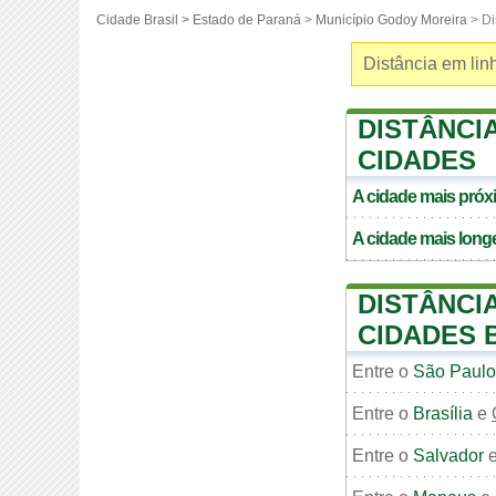
Cidade Brasil >
Estado de Paraná
>
Município Godoy Moreira
> Di
Distância em linh
DISTÂNCI
CIDADES
A cidade mais pró
A cidade mais long
DISTÂNCI
CIDADES 
Entre o
São Paulo
Entre o
Brasília
e
Entre o
Salvador