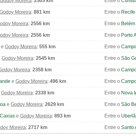
Godoy Moreira
:
2505 km
Entre o
Curitib
Godoy Moreira
:
881 km
Entre o
Recife
odoy Moreira
:
2556 km
Entre o
Belém
odoy Moreira
:
2556 km
Entre o
Porto 
e
Godoy Moreira
:
555 km
Entre o
Campi
e
Godoy Moreira
:
2545 km
Entre o
São G
Godoy Moreira
:
2358 km
Entre o
Campo
ande
e
Godoy Moreira
:
496 km
Entre o
Campo
e
Godoy Moreira
:
2338 km
Entre o
Nova 
soa
e
Godoy Moreira
:
2629 km
Entre o
São B
Caxias
e
Godoy Moreira
:
893 km
Entre o
Uberlâ
doy Moreira
:
2717 km
Entre o
Santo 