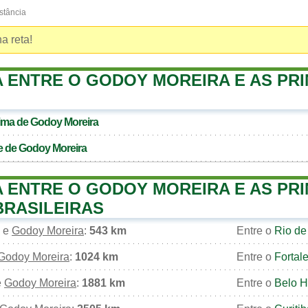
stância
a reta!
A ENTRE O GODOY MOREIRA E AS PRI
xima de
Godoy Moreira
e de
Godoy Moreira
A ENTRE O GODOY MOREIRA E AS PRI
BRASILEIRAS
e
Godoy Moreira
:
543 km
Entre o
Rio de
Godoy Moreira
:
1024 km
Entre o
Fortal
e
Godoy Moreira
:
1881 km
Entre o
Belo H