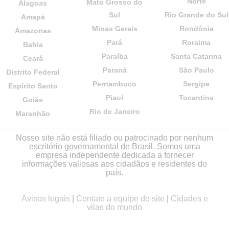
Norte
Mato Grosso do
Alagoas
Sul
Rio Grande do Sul
Amapá
Minas Gerais
Rondônia
Amazonas
Pará
Roraima
Bahia
Paraíba
Santa Catarina
Ceará
Paraná
São Paulo
Distrito Federal
Pernambuco
Sergipe
Espírito Santo
Piauí
Tocantins
Goiás
Rio de Janeiro
Maranhão
Nosso site não está filiado ou patrocinado por nenhum
escritório governamental de Brasil. Somos uma
empresa independente dedicada a fornecer
informações valiosas aos cidadãos e residentes do
país.
Avisos legais
|
Contate a equipe do site
|
Cidades e
vilas do mundo