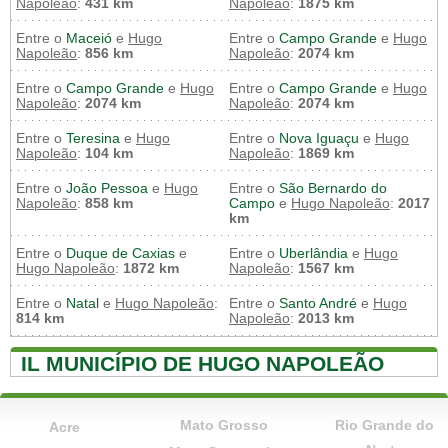
Napoleão
:
431 km
Napoleão
:
1875 km
Entre o
Maceió
e
Hugo
Entre o
Campo Grande
e
Hugo
Napoleão
:
856 km
Napoleão
:
2074 km
Entre o
Campo Grande
e
Hugo
Entre o
Campo Grande
e
Hugo
Napoleão
:
2074 km
Napoleão
:
2074 km
Entre o
Teresina
e
Hugo
Entre o
Nova Iguaçu
e
Hugo
Napoleão
:
104 km
Napoleão
:
1869 km
Entre o
João Pessoa
e
Hugo
Entre o
São Bernardo do
Napoleão
:
858 km
Campo
e
Hugo Napoleão
:
2017
km
Entre o
Duque de Caxias
e
Entre o
Uberlândia
e
Hugo
Hugo Napoleão
:
1872 km
Napoleão
:
1567 km
Entre o
Natal
e
Hugo Napoleão
:
Entre o
Santo André
e
Hugo
814 km
Napoleão
:
2013 km
IL MUNICÍPIO DE HUGO NAPOLEÃO
Mato Grosso
Rio Grande do
Acre