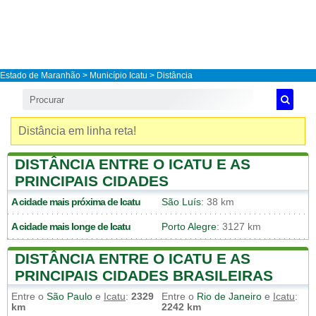
Estado de Maranhão
>
Município Icatu
> Distância
Distância em linha reta!
DISTÂNCIA ENTRE O ICATU E AS
PRINCIPAIS CIDADES
A cidade mais próxima de
Icatu
São Luís
: 38 km
A cidade mais longe de
Icatu
Porto Alegre
: 3127 km
DISTÂNCIA ENTRE O ICATU E AS
PRINCIPAIS CIDADES BRASILEIRAS
Entre o
São Paulo
e
Icatu
:
2329
Entre o
Rio de Janeiro
e
Icatu
:
km
2242 km