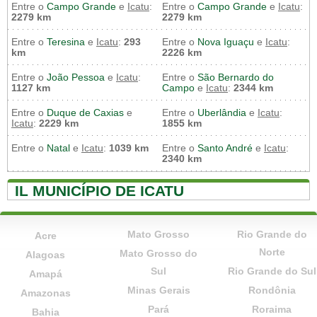
Entre o
Campo Grande
e
Icatu
:
Entre o
Campo Grande
e
Icatu
:
2279 km
2279 km
Entre o
Teresina
e
Icatu
:
293
Entre o
Nova Iguaçu
e
Icatu
:
km
2226 km
Entre o
João Pessoa
e
Icatu
:
Entre o
São Bernardo do
1127 km
Campo
e
Icatu
:
2344 km
Entre o
Duque de Caxias
e
Entre o
Uberlândia
e
Icatu
:
Icatu
:
2229 km
1855 km
Entre o
Natal
e
Icatu
:
1039 km
Entre o
Santo André
e
Icatu
:
2340 km
IL MUNICÍPIO DE ICATU
Mato Grosso
Rio Grande do
Acre
Norte
Mato Grosso do
Alagoas
Sul
Rio Grande do Sul
Amapá
Minas Gerais
Rondônia
Amazonas
Pará
Roraima
Bahia