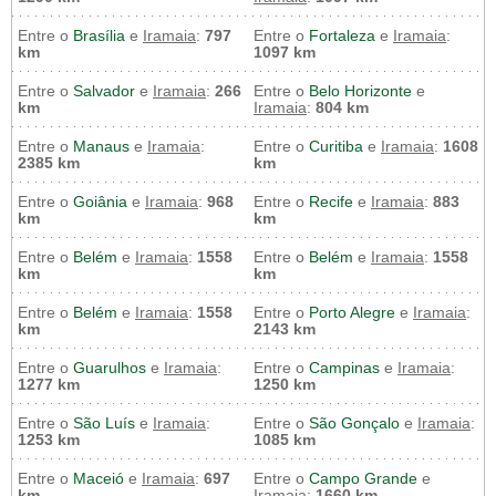
Entre o
Brasília
e
Iramaia
:
797
Entre o
Fortaleza
e
Iramaia
:
km
1097 km
Entre o
Salvador
e
Iramaia
:
266
Entre o
Belo Horizonte
e
km
Iramaia
:
804 km
Entre o
Manaus
e
Iramaia
:
Entre o
Curitiba
e
Iramaia
:
1608
2385 km
km
Entre o
Goiânia
e
Iramaia
:
968
Entre o
Recife
e
Iramaia
:
883
km
km
Entre o
Belém
e
Iramaia
:
1558
Entre o
Belém
e
Iramaia
:
1558
km
km
Entre o
Belém
e
Iramaia
:
1558
Entre o
Porto Alegre
e
Iramaia
:
km
2143 km
Entre o
Guarulhos
e
Iramaia
:
Entre o
Campinas
e
Iramaia
:
1277 km
1250 km
Entre o
São Luís
e
Iramaia
:
Entre o
São Gonçalo
e
Iramaia
:
1253 km
1085 km
Entre o
Maceió
e
Iramaia
:
697
Entre o
Campo Grande
e
km
Iramaia
:
1660 km