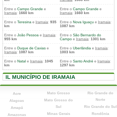
Entre o
Campo Grande
e
Entre o
Campo Grande
e
Iramaia
:
1660 km
Iramaia
:
1660 km
Entre o
Teresina
e
Iramaia
:
935
Entre o
Nova Iguaçu
e
Iramaia
:
km
1087 km
Entre o
João Pessoa
e
Iramaia
:
Entre o
São Bernardo do
955 km
Campo
e
Iramaia
:
1301 km
Entre o
Duque de Caxias
e
Entre o
Uberlândia
e
Iramaia
:
Iramaia
:
1087 km
1003 km
Entre o
Natal
e
Iramaia
:
1045
Entre o
Santo André
e
Iramaia
:
km
1297 km
IL MUNICÍPIO DE IRAMAIA
Mato Grosso
Rio Grande do
Acre
Norte
Mato Grosso do
Alagoas
Sul
Rio Grande do Sul
Amapá
Minas Gerais
Rondônia
Amazonas