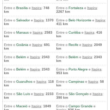
Entre o
Brasília
e
Itapira
:
748
Entre o
Fortaleza
e
Itapira
:
km
2267 km
Entre o
Salvador
e
Itapira
:
1370
Entre o
Belo Horizonte
e
Itapira
:
km
411 km
Entre o
Manaus
e
Itapira
:
2583
Entre o
Curitiba
e
Itapira
:
416
km
km
Entre o
Goiânia
e
Itapira
:
691
Entre o
Recife
e
Itapira
:
2049
km
km
Entre o
Belém
e
Itapira
:
2343
Entre o
Belém
e
Itapira
:
2343
km
km
Entre o
Belém
e
Itapira
:
2343
Entre o
Porto Alegre
e
Itapira
:
km
953 km
Entre o
Guarulhos
e
Itapira
:
118
Entre o
Campinas
e
Itapira
:
58
km
km
Entre o
São Luís
e
Itapira
:
2233
Entre o
São Gonçalo
e
Itapira
:
km
390 km
Entre o
Maceió
e
Itapira
:
1849
Entre o
Campo Grande
e
km
Itapira
:
836 km