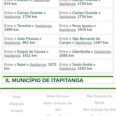
674 km
Itapitanga
:
1734 km
Entre o
Campo Grande
e
Entre o
Campo Grande
e
Itapitanga
:
1734 km
Itapitanga
:
1734 km
Entre o
Teresina
e
Itapitanga
:
Entre o
Nova Iguaçu
e
1098 km
Itapitanga
:
1014 km
Entre o
João Pessoa
e
Entre o
São Bernardo do
Itapitanga
:
961 km
Campo
e
Itapitanga
:
1267 km
Entre o
Duque de Caxias
e
Entre o
Uberlândia
e
Itapitanga
:
Itapitanga
:
1011 km
1055 km
Entre o
Natal
e
Itapitanga
:
1072
Entre o
Santo André
e
km
Itapitanga
:
1263 km
IL MUNICÍPIO DE ITAPITANGA
Mato Grosso
Rio Grande do
Acre
Norte
Mato Grosso do
Alagoas
Sul
Rio Grande do Sul
Amapá