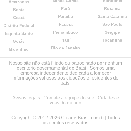
Minas Gerais
Rondônia
Amazonas
Pará
Roraima
Bahia
Paraíba
Santa Catarina
Ceará
Paraná
São Paulo
Distrito Federal
Pernambuco
Sergipe
Espírito Santo
Piauí
Tocantins
Goiás
Rio de Janeiro
Maranhão
Nosso site não está filiado ou patrocinado por nenhum
escritório governamental de Brasil. Somos uma
empresa independente dedicada a fornecer
informações valiosas aos cidadãos e residentes do
país.
Avisos legais
|
Contate a equipe do site
|
Cidades e
vilas do mundo
Copyright © 2012-2026 Cidade-Brasil.com.br| Todos
os direitos reservados