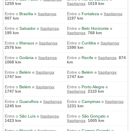
1259 km
Itapitanga
:
1019 km
Entre o
Brasília
e
Itapitanga
:
Entre o
Fortaleza
e
Itapitanga
:
907 km
1197 km
Entre o
Salvador
e
Itapitanga
:
Entre o
Belo Horizonte
e
195 km
Itapitanga
:
768 km
Entre o
Manaus
e
Itapitanga
:
Entre o
Curitiba
e
Itapitanga
:
2576 km
1590 km
Entre o
Goiânia
e
Itapitanga
:
Entre o
Recife
e
Itapitanga
:
874
1068 km
km
Entre o
Belém
e
Itapitanga
:
Entre o
Belém
e
Itapitanga
:
1747 km
1747 km
Entre o
Belém
e
Itapitanga
:
Entre o
Porto Alegre
e
1747 km
Itapitanga
:
2110 km
Entre o
Guarulhos
e
Itapitanga
:
Entre o
Campinas
e
Itapitanga
:
1245 km
1231 km
Entre o
São Luís
e
Itapitanga
:
Entre o
São Gonçalo
e
1423 km
Itapitanga
:
1005 km
Entre o
Maceió
e
Itapitanga
:
Entre o
Campo Grande
e