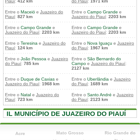
Piauí
:
412 km
do Piauí
:
1971 km
Entre o
Maceió
e
Juazeiro do
Entre o
Campo Grande
e
Piauí
:
827 km
Juazeiro do Piauí
:
2203 km
Entre o
Campo Grande
e
Entre o
Campo Grande
e
Juazeiro do Piauí
:
2203 km
Juazeiro do Piauí
:
2203 km
Entre o
Teresina
e
Juazeiro do
Entre o
Nova Iguaçu
e
Juazeiro
Piauí
:
124 km
do Piauí
:
1967 km
Entre o
João Pessoa
e
Juazeiro
Entre o
São Bernardo do
do Piauí
:
785 km
Campo
e
Juazeiro do Piauí
:
2127 km
Entre o
Duque de Caxias
e
Entre o
Uberlândia
e
Juazeiro
Juazeiro do Piauí
:
1968 km
do Piauí
:
1689 km
Entre o
Natal
e
Juazeiro do
Entre o
Santo André
e
Juazeiro
Piauí
:
723 km
do Piauí
:
2123 km
IL MUNICÍPIO DE JUAZEIRO DO PIAUÍ
Mato Grosso
Rio Grande do
Acre