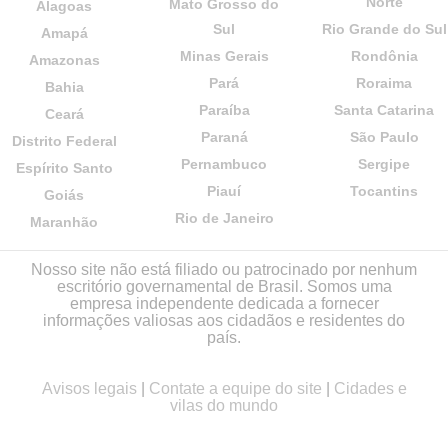
Norte
Mato Grosso do
Alagoas
Sul
Rio Grande do Sul
Amapá
Minas Gerais
Rondônia
Amazonas
Pará
Roraima
Bahia
Paraíba
Santa Catarina
Ceará
Paraná
São Paulo
Distrito Federal
Pernambuco
Sergipe
Espírito Santo
Piauí
Tocantins
Goiás
Rio de Janeiro
Maranhão
Nosso site não está filiado ou patrocinado por nenhum
escritório governamental de Brasil. Somos uma
empresa independente dedicada a fornecer
informações valiosas aos cidadãos e residentes do
país.
Avisos legais
|
Contate a equipe do site
|
Cidades e
vilas do mundo