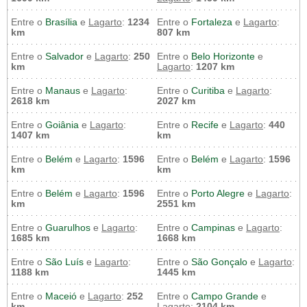
Entre o
Brasília
e
Lagarto
:
1234
Entre o
Fortaleza
e
Lagarto
:
km
807 km
Entre o
Salvador
e
Lagarto
:
250
Entre o
Belo Horizonte
e
km
Lagarto
:
1207 km
Entre o
Manaus
e
Lagarto
:
Entre o
Curitiba
e
Lagarto
:
2618 km
2027 km
Entre o
Goiânia
e
Lagarto
:
Entre o
Recife
e
Lagarto
:
440
1407 km
km
Entre o
Belém
e
Lagarto
:
1596
Entre o
Belém
e
Lagarto
:
1596
km
km
Entre o
Belém
e
Lagarto
:
1596
Entre o
Porto Alegre
e
Lagarto
:
km
2551 km
Entre o
Guarulhos
e
Lagarto
:
Entre o
Campinas
e
Lagarto
:
1685 km
1668 km
Entre o
São Luís
e
Lagarto
:
Entre o
São Gonçalo
e
Lagarto
:
1188 km
1445 km
Entre o
Maceió
e
Lagarto
:
252
Entre o
Campo Grande
e
km
Lagarto
:
2104 km