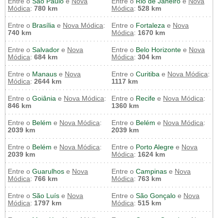
Entre o
São Paulo
e
Nova
Entre o
Rio de Janeiro
e
Nova
Módica
:
780 km
Módica
:
528 km
Entre o
Brasília
e
Nova Módica
:
Entre o
Fortaleza
e
Nova
740 km
Módica
:
1670 km
Entre o
Salvador
e
Nova
Entre o
Belo Horizonte
e
Nova
Módica
:
684 km
Módica
:
304 km
Entre o
Manaus
e
Nova
Entre o
Curitiba
e
Nova Módica
:
Módica
:
2644 km
1117 km
Entre o
Goiânia
e
Nova Módica
:
Entre o
Recife
e
Nova Módica
:
846 km
1360 km
Entre o
Belém
e
Nova Módica
:
Entre o
Belém
e
Nova Módica
:
2039 km
2039 km
Entre o
Belém
e
Nova Módica
:
Entre o
Porto Alegre
e
Nova
2039 km
Módica
:
1624 km
Entre o
Guarulhos
e
Nova
Entre o
Campinas
e
Nova
Módica
:
766 km
Módica
:
763 km
Entre o
São Luís
e
Nova
Entre o
São Gonçalo
e
Nova
Módica
:
1797 km
Módica
:
515 km