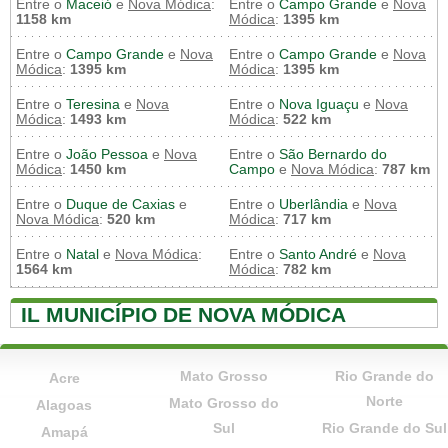
Entre o
Maceió
e
Nova Módica
:
Entre o
Campo Grande
e
Nova
1158 km
Módica
:
1395 km
Entre o
Campo Grande
e
Nova
Entre o
Campo Grande
e
Nova
Módica
:
1395 km
Módica
:
1395 km
Entre o
Teresina
e
Nova
Entre o
Nova Iguaçu
e
Nova
Módica
:
1493 km
Módica
:
522 km
Entre o
João Pessoa
e
Nova
Entre o
São Bernardo do
Módica
:
1450 km
Campo
e
Nova Módica
:
787 km
Entre o
Duque de Caxias
e
Entre o
Uberlândia
e
Nova
Nova Módica
:
520 km
Módica
:
717 km
Entre o
Natal
e
Nova Módica
:
Entre o
Santo André
e
Nova
1564 km
Módica
:
782 km
IL MUNICÍPIO DE NOVA MÓDICA
Mato Grosso
Rio Grande do
Acre
Norte
Mato Grosso do
Alagoas
Sul
Rio Grande do Sul
Amapá