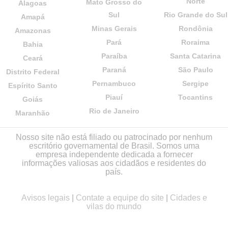
Norte
Mato Grosso do
Alagoas
Sul
Rio Grande do Sul
Amapá
Minas Gerais
Rondônia
Amazonas
Pará
Roraima
Bahia
Paraíba
Santa Catarina
Ceará
Paraná
São Paulo
Distrito Federal
Pernambuco
Sergipe
Espírito Santo
Piauí
Tocantins
Goiás
Rio de Janeiro
Maranhão
Nosso site não está filiado ou patrocinado por nenhum
escritório governamental de Brasil. Somos uma
empresa independente dedicada a fornecer
informações valiosas aos cidadãos e residentes do
país.
Avisos legais
|
Contate a equipe do site
|
Cidades e
vilas do mundo