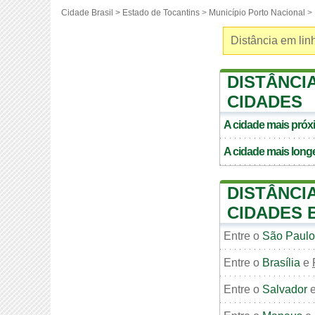
Cidade Brasil >
Estado de Tocantins
>
Município Porto Nacional
> 
Distância em linh
DISTÂNCI
CIDADES
A cidade mais pró
A cidade mais long
DISTÂNCI
CIDADES 
Entre o
São Paulo
Entre o
Brasília
e
Entre o
Salvador