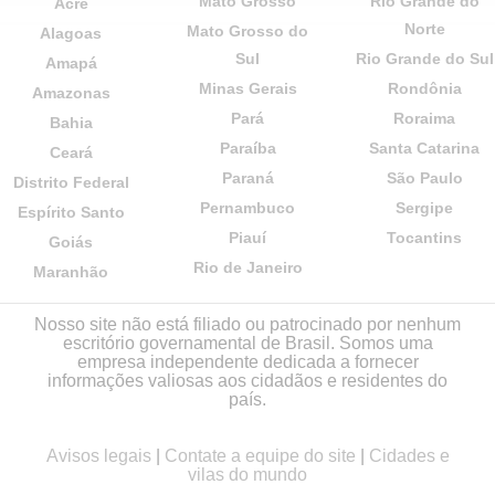
Mato Grosso
Rio Grande do
Acre
Norte
Mato Grosso do
Alagoas
Sul
Rio Grande do Sul
Amapá
Minas Gerais
Rondônia
Amazonas
Pará
Roraima
Bahia
Paraíba
Santa Catarina
Ceará
Paraná
São Paulo
Distrito Federal
Pernambuco
Sergipe
Espírito Santo
Piauí
Tocantins
Goiás
Rio de Janeiro
Maranhão
Nosso site não está filiado ou patrocinado por nenhum
escritório governamental de Brasil. Somos uma
empresa independente dedicada a fornecer
informações valiosas aos cidadãos e residentes do
país.
Avisos legais
|
Contate a equipe do site
|
Cidades e
vilas do mundo