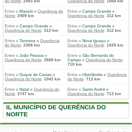
do Norte
:
2493 km
Querência do Norte
:
1069 km
Entre o
Maceió
e
Querência do
Entre o
Campo Grande
e
Norte
:
2409 km
Querência do Norte
:
312 km
Entre o
Campo Grande
e
Entre o
Campo Grande
e
Querência do Norte
:
312 km
Querência do Norte
:
312 km
Entre o
Teresina
e
Querência
Entre o
Nova Iguaçu
e
do Norte
:
2308 km
Querência do Norte
:
1029 km
Entre o
João Pessoa
e
Entre o
São Bernardo do
Querência do Norte
:
2669 km
Campo
e
Querência do Norte
:
710 km
Entre o
Duque de Caxias
e
Entre o
Uberlândia
e
Querência
Querência do Norte
:
1043 km
do Norte
:
712 km
Entre o
Natal
e
Querência do
Entre o
Santo André
e
Norte
:
2747 km
Querência do Norte
:
713 km
IL MUNICÍPIO DE QUERÊNCIA DO
NORTE