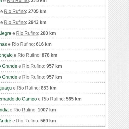
a
e
Rio Rufino
:
275 km
e
Rio Rufino
:
2705 km
e
Rio Rufino
:
2943 km
Alegre
e
Rio Rufino
:
280 km
nas
e
Rio Rufino
:
616 km
onçalo
e
Rio Rufino
:
878 km
 Grande
e
Rio Rufino
:
957 km
 Grande
e
Rio Rufino
:
957 km
Iguaçu
e
Rio Rufino
:
853 km
ernardo do Campo
e
Rio Rufino
:
565 km
ndia
e
Rio Rufino
:
1007 km
André
e
Rio Rufino
:
569 km