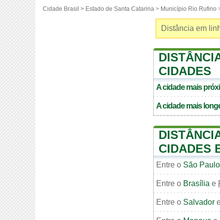
Cidade Brasil >
Estado de Santa Catarina
>
Município Rio Rufino
>
Distância em linh
DISTÂNCIA
CIDADES
A cidade mais pró
A cidade mais long
DISTÂNCIA
CIDADES 
Entre o
São Paulo
Entre o
Brasília
e
Entre o
Salvador