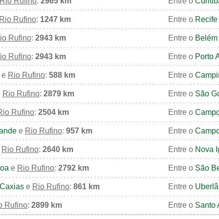
Rio Rufino
:
2965 km
Entre o
Curitib
Rio Rufino
:
1247 km
Entre o
Recife
io Rufino
:
2943 km
Entre o
Belém
io Rufino
:
2943 km
Entre o
Porto 
e
Rio Rufino
:
588 km
Entre o
Campi
e
Rio Rufino
:
2879 km
Entre o
São G
Rio Rufino
:
2504 km
Entre o
Campo
ande
e
Rio Rufino
:
957 km
Entre o
Campo
e
Rio Rufino
:
2640 km
Entre o
Nova 
soa
e
Rio Rufino
:
2792 km
Entre o
São B
Caxias
e
Rio Rufino
:
861 km
Entre o
Uberlâ
o Rufino
:
2899 km
Entre o
Santo 