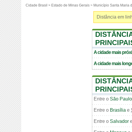
Cidade Brasil >
Estado de Minas Gerais
>
Município Santa Maria 
Distância em linh
DISTÂNCI
PRINCIPAI
A cidade mais pró
A cidade mais long
DISTÂNCI
PRINCIPA
Entre o
São Paulo
Entre o
Brasília
e
Entre o
Salvador