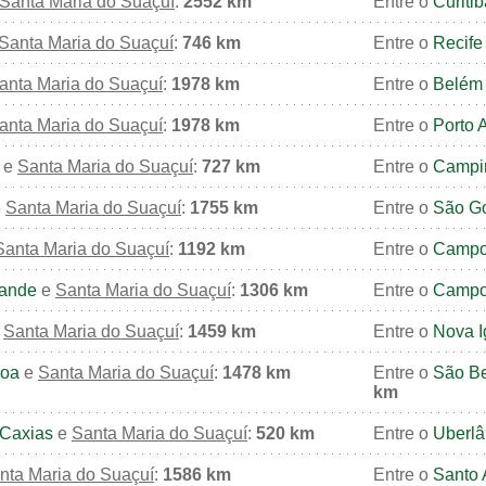
Santa Maria do Suaçuí
:
2552 km
Entre o
Curitib
Santa Maria do Suaçuí
:
746 km
Entre o
Recife
anta Maria do Suaçuí
:
1978 km
Entre o
Belém
anta Maria do Suaçuí
:
1978 km
Entre o
Porto 
e
Santa Maria do Suaçuí
:
727 km
Entre o
Campi
e
Santa Maria do Suaçuí
:
1755 km
Entre o
São G
Santa Maria do Suaçuí
:
1192 km
Entre o
Campo
ande
e
Santa Maria do Suaçuí
:
1306 km
Entre o
Campo
e
Santa Maria do Suaçuí
:
1459 km
Entre o
Nova 
soa
e
Santa Maria do Suaçuí
:
1478 km
Entre o
São B
km
Caxias
e
Santa Maria do Suaçuí
:
520 km
Entre o
Uberlâ
nta Maria do Suaçuí
:
1586 km
Entre o
Santo 