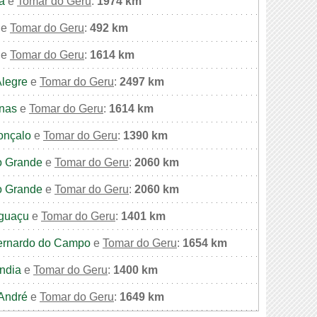
a
e
Tomar do Geru
:
1974 km
e
Tomar do Geru
:
492 km
e
Tomar do Geru
:
1614 km
Alegre
e
Tomar do Geru
:
2497 km
nas
e
Tomar do Geru
:
1614 km
onçalo
e
Tomar do Geru
:
1390 km
 Grande
e
Tomar do Geru
:
2060 km
 Grande
e
Tomar do Geru
:
2060 km
Iguaçu
e
Tomar do Geru
:
1401 km
ernardo do Campo
e
Tomar do Geru
:
1654 km
ndia
e
Tomar do Geru
:
1400 km
André
e
Tomar do Geru
:
1649 km