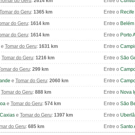
Tomar do Geru
:
2614 km
Entre o
Curitib
Tomar do Geru
:
1365 km
Entre o
Recife
omar do Geru
:
1614 km
Entre o
Belém
omar do Geru
:
1614 km
Entre o
Porto 
e
Tomar do Geru
:
1631 km
Entre o
Campi
e
Tomar do Geru
:
1216 km
Entre o
São G
Tomar do Geru
:
299 km
Entre o
Campo
ande
e
Tomar do Geru
:
2060 km
Entre o
Campo
e
Tomar do Geru
:
888 km
Entre o
Nova 
soa
e
Tomar do Geru
:
574 km
Entre o
São B
Caxias
e
Tomar do Geru
:
1397 km
Entre o
Uberlâ
mar do Geru
:
685 km
Entre o
Santo 