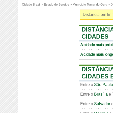
Cidade Brasil >
Estado de Sergipe
>
Município Tomar do Geru
> D
Distância em linh
DISTÂNCI
CIDADES
A cidade mais pró
A cidade mais long
DISTÂNCI
CIDADES 
Entre o
São Paulo
Entre o
Brasília
e
Entre o
Salvador