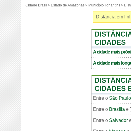
Cidade Brasil >
Estado de Amazonas
>
Município Tonantins
> Dist
Distância em linh
DISTÂNCIA
CIDADES
A cidade mais pró
A cidade mais long
DISTÂNCIA
CIDADES 
Entre o
São Paulo
Entre o
Brasília
e
Entre o
Salvador