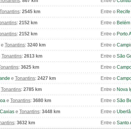
Tonantins
:
867 km
Entre o
Curitib
Tonantins
:
2545 km
Entre o
Recife
onantins
:
2152 km
Entre o
Belém
onantins
:
2152 km
Entre o
Porto 
e
Tonantins
:
3240 km
Entre o
Campi
e
Tonantins
:
2613 km
Entre o
São G
Tonantins
:
3625 km
Entre o
Campo
ande
e
Tonantins
:
2427 km
Entre o
Campo
e
Tonantins
:
2785 km
Entre o
Nova 
soa
e
Tonantins
:
3680 km
Entre o
São B
Caxias
e
Tonantins
:
3448 km
Entre o
Uberlâ
nantins
:
3632 km
Entre o
Santo 