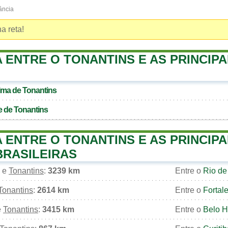
ância
a reta!
 ENTRE O TONANTINS E AS PRINCIPA
xima de
Tonantins
e de
Tonantins
 ENTRE O TONANTINS E AS PRINCIPA
BRASILEIRAS
e
Tonantins
:
3239 km
Entre o
Rio de
Tonantins
:
2614 km
Entre o
Fortal
e
Tonantins
:
3415 km
Entre o
Belo H