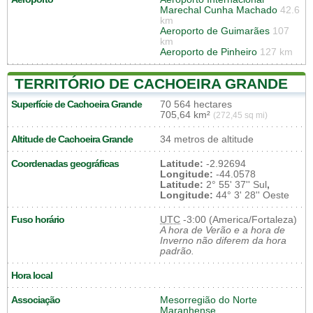
Marechal Cunha Machado
42.6
km
Aeroporto de Guimarães
107
km
Aeroporto de Pinheiro
127 km
TERRITÓRIO DE CACHOEIRA GRANDE
Superfície de Cachoeira Grande
70 564 hectares
705,64 km²
(272,45 sq mi)
Altitude de Cachoeira Grande
34 metros de altitude
Coordenadas geográficas
Latitude:
-2.92694
Longitude:
-44.0578
Latitude:
2° 55' 37'' Sul
,
Longitude:
44° 3' 28'' Oeste
Fuso horário
UTC
-3:00 (America/Fortaleza)
A hora de Verão e a hora de
Inverno não diferem da hora
padrão.
Hora local
Associação
Mesorregião do Norte
Maranhense