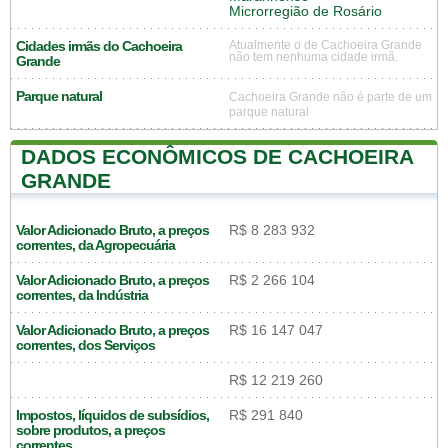
Microrregião de Rosário
Cidades irmãs do Cachoeira
Atualmente o de Cachoeira Grande
não tem nenhuma cidade irmã.
Grande
Parque natural
Cachoeira Grande não é parte de um
parque natural
DADOS ECONÔMICOS DE CACHOEIRA
GRANDE
Valor Adicionado Bruto, a preços
R$ 8 283 932
correntes, da Agropecuária
Valor Adicionado Bruto, a preços
R$ 2 266 104
correntes, da Indústria
Valor Adicionado Bruto, a preços
R$ 16 147 047
correntes, dos Serviços
R$ 12 219 260
Impostos, líquidos de subsídios,
R$ 291 840
sobre produtos, a preços
correntes