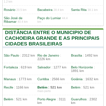
1.2 km
Rosário
Bacabeira
Santa Rita
20.5 km
28.4 km
38.1 km
São José de
Paço do Lumiar
44.4
Ribamar
40.4 km
km
DISTÂNCIA ENTRE O MUNICIPIO DE
CACHOEIRA GRANDE E AS PRINCIPAIS
CIDADES BRASILEIRAS
São Paulo
: 2312 km
Rio de Janeiro
:
Brasília
: 1492 km
2226 km
Fortaleza
: 619 km
Salvador
: 1277 km
Belo Horizonte
:
1891 km
Manaus
: 1773 km
Curitiba
: 2566 km
Goiânia
: 1632 km
Recife
: 1166 km
Belém
: 521 km
Belém
: 521 km
mais perto
Belém
: 521 km
Porto Alegre
: 3111
Guarulhos
: 2302
km
km