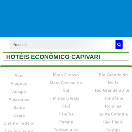
HOTÉIS ECONÔMICO CAPIVARI
Mato Grosso
Rio Grande do
Acre
Norte
Mato Grosso do
Alagoas
Sul
Rio Grande do Sul
Amapá
Minas Gerais
Rondônia
Amazonas
Pará
Roraima
Bahia
Paraíba
Santa Catarina
Ceará
Paraná
São Paulo
Distrito Federal
Pernambuco
Sergipe
Espírito Santo